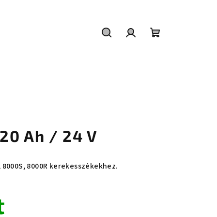
Keresés
Bejelentkezés
Kosár
20 Ah / 24 V
 8000S, 8000R kerekesszékekhez.
t