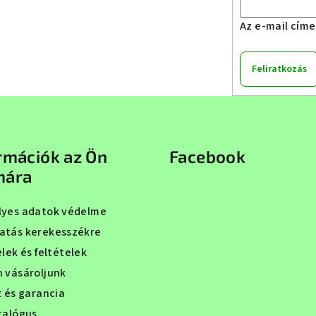
Az e-mail cím
Feliratkozás
rmációk az Ön
Facebook
mára
yes adatok védelme
tás kerekesszékre
lek és feltételek
 vásároljunk
z és garancia
talógus