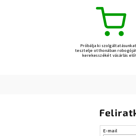
Próbálja ki szolgáltatásunka
tesztelje otthonában robogójá
kerekesszékét vásárlás elő
Felirat
E-mail