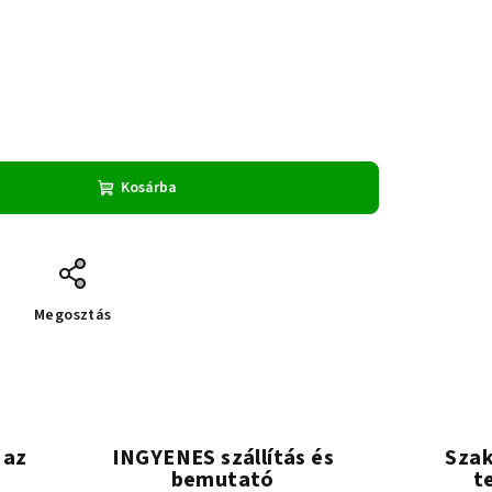
Kosárba
Megosztás
 az
INGYENES szállítás és
Szak
bemutató
t