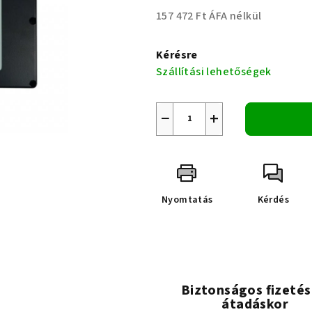
157 472 Ft ÁFA nélkül
Egységár:
Kérésre
Szállítási lehetőségek
−
+
Nyomtatás
Kérdés
Biztonságos fizetés
átadáskor