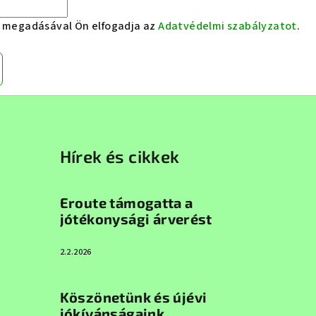
e megadásával Ön elfogadja az
Adatvédelmi szabályzatot
.
Hírek és cikkek
Eroute támogatta a
jótékonysági árverést
2.2.2026
Köszönetünk és újévi
jókívánságaink