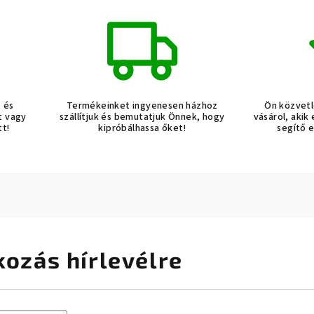
t és
Termékeinket ingyenesen házhoz
Ön közvetl
t vagy
szállítjuk és bemutatjuk Önnek, hogy
vásárol, akik
tt!
kipróbálhassa őket!
segítő 
kozás hírlevélre