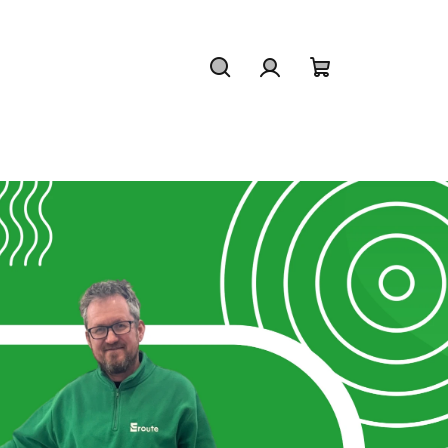
Keresés
Bejelentkezés
Kosár