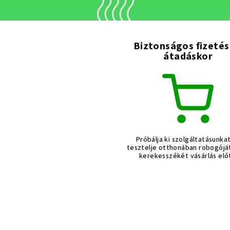
Biztonságos fizetés
átadáskor
Próbálja ki szolgáltatásunka
tesztelje otthonában robogójá
kerekesszékét vásárlás elő