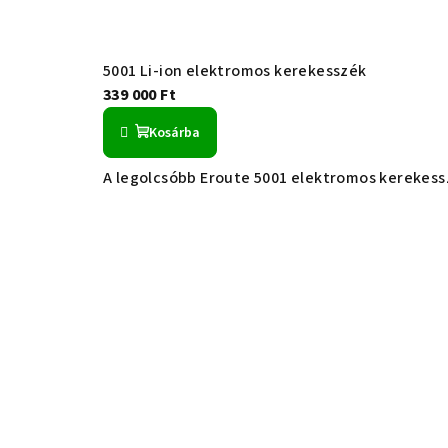
5001 Li-ion elektromos kerekesszék
339 000 Ft
Kosárba
A legolcsóbb Eroute 5001 elektromos kerekessz