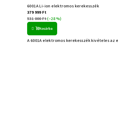
6001A Li-ion elektromos kerekesszék
379 999 Ft
531 000 Ft
(–28 %)
Kosárba
A 6001A elektromos kerekesszék kivételes az