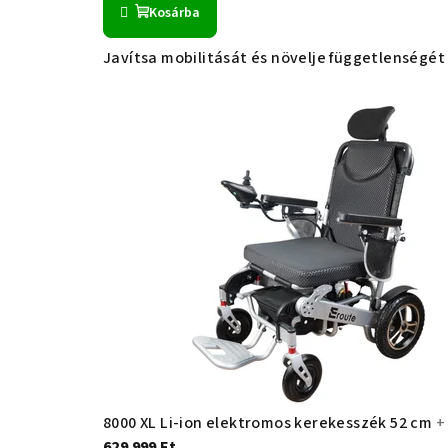
Kosárba
Javítsa mobilitását és növelje függetlenségét
8000 XL Li-ion elektromos kerekesszék 52 cm
+
629 999 Ft