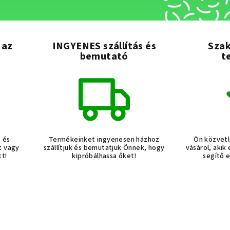
 az
INGYENES szállítás és
Szak
bemutató
t
t és
Termékeinket ingyenesen házhoz
Ön közvetl
t vagy
szállítjuk és bemutatjuk Önnek, hogy
vásárol, akik
tt!
kipróbálhassa őket!
segítő 