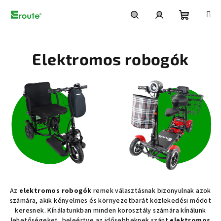
Ugrás
a
fő
Kosár
Keresés
Bejelentkezés
tartalomhoz
Elektromos robogók
Az
elektromos robogók
remek választásnak bizonyulnak azok
számára, akik kényelmes és környezetbarát közlekedési módot
keresnek. Kínálatunkban minden korosztály számára kínálunk
lehetőségeket, beleértve az idősebbeknek szánt
elektromos