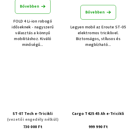
Bővebben
Bővebben
FOLD 4 Li-ion robogó
időseknek - nagyszerű
Legyen mobil az Eroute ST-05
választás a könnyű
elektromos triciklivel.
mobilitáshoz. Kiváló
Biztonságos, stílusos és
minőségű...
megbízható...
ST-07 Tech e-Tricikli
Cargo T425 45 Ah e-Tricikli
(vezetői engedély nélkül)
730 000 Ft
999 990 Ft