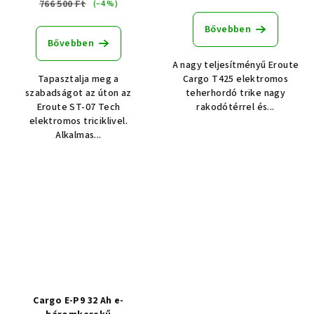
766 500 Ft
(–4 %)
Bővebben
Bővebben
A nagy teljesítményű Eroute
Tapasztalja meg a
Cargo T425 elektromos
szabadságot az úton az
teherhordó trike nagy
Eroute ST-07 Tech
rakodótérrel és...
elektromos triciklivel.
Alkalmas...
Cargo E-P9 32 Ah e-