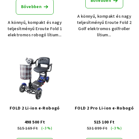
Bővebben
s
e
Bővebben
t
A könnyű, kompakt és nagy
á
A könnyű, kompakt és nagy
teljesítményű Eroute Fold 2
j
teljesítményű Eroute Fold 1
Golf elektromos golfroller
elektromos robogó lítium...
lítium...
a
FOLD 2 Li-ion e-Robogó
FOLD 2 Pro Li-ion e-Robogó
498 500 Ft
515 100 Ft
515 169 Ft
531 899 Ft
(–3 %)
(–3 %)