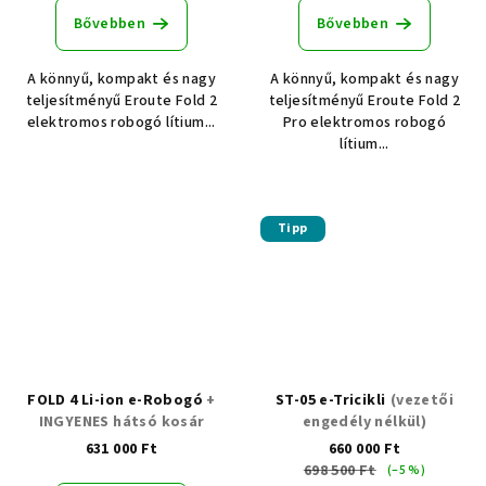
Bővebben
Bővebben
A könnyű, kompakt és nagy
A könnyű, kompakt és nagy
teljesítményű Eroute Fold 2
teljesítményű Eroute Fold 2
elektromos robogó lítium...
Pro elektromos robogó
lítium...
Tipp
FOLD 4 Li-ion e-Robogó
+
ST-05 e-Tricikli
(vezetői
INGYENES hátsó kosár
engedély nélkül)
631 000 Ft
660 000 Ft
698 500 Ft
(–5 %)