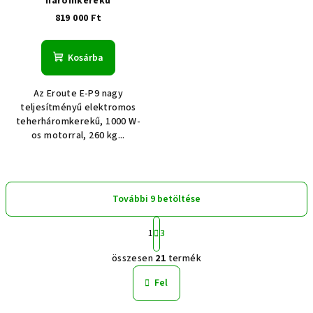
háromkerekű
819 000 Ft
Kosárba
Az Eroute E-P9 nagy
teljesítményű elektromos
teherháromkerekű, 1000 W-
os motorral, 260 kg...
További 9 betöltése
L
1
3
a
L
p
összesen
21
termék
o
i
z
s
Fel
á
t
s
a