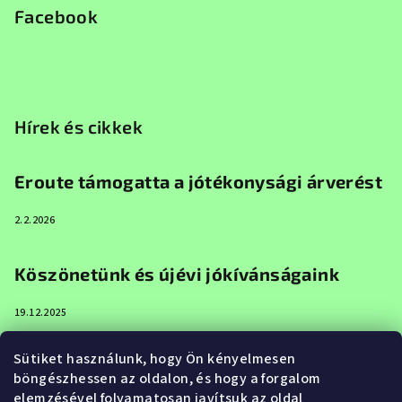
Facebook
Hírek és cikkek
Eroute támogatta a jótékonysági árverést
2.2.2026
Köszönetünk és újévi jókívánságaink
19.12.2025
Sütiket használunk, hogy Ön kényelmesen
Boldog karácsonyt és boldog új évet az
böngészhessen az oldalon, és hogy a forgalom
Eroute-tól
elemzésével folyamatosan javítsuk az oldal