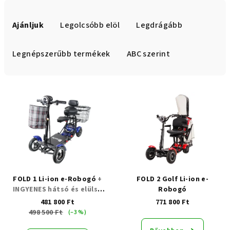
T
e
Ajánljuk
Legolcsóbb elöl
Legdrágább
r
m
Legnépszerűbb termékek
ABC szerint
é
k
T
e
e
k
r
r
m
e
é
n
k
d
e
FOLD 1 Li-ion e-Robogó
+
FOLD 2 Golf Li-ion e-
e
k
INGYENES hátsó és elülső
Robogó
z
kosár
481 800 Ft
771 800 Ft
l
é
498 500 Ft
(–3 %)
i
s