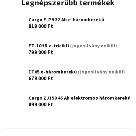
Legnépszerűbb termékek
Cargo E-P9 32 Ah e-háromkerekű
819 000 Ft
ET-10HR e-tricikli
(jogosítvány nélkül)
799 000 Ft
ET05 e-háromkerekű
(jogosítvány nélkül)
679 000 Ft
Cargo ZJ150 45 Ah elektromos háromkerekű
899 000 Ft