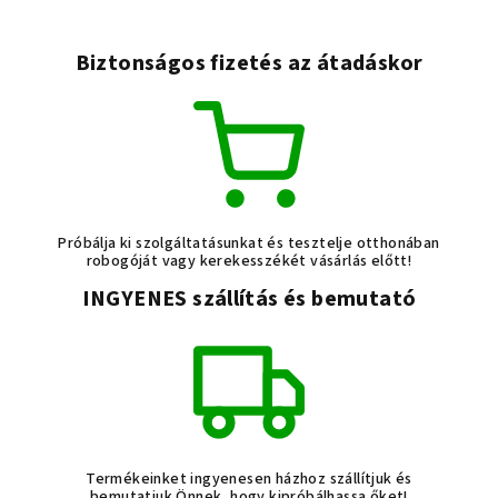
i
r
Biztonságos fizetés az átadáskor
á
n
y
í
t
á
s
Próbálja ki szolgáltatásunkat és tesztelje otthonában
e
robogóját vagy kerekesszékét vásárlás előtt!
l
INGYENES szállítás és bemutató
e
m
e
i
Termékeinket ingyenesen házhoz szállítjuk és
bemutatjuk Önnek, hogy kipróbálhassa őket!