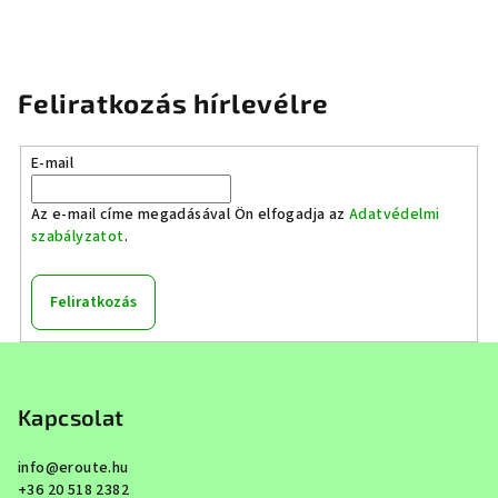
Feliratkozás hírlevélre
E-mail
Az e-mail címe megadásával Ön elfogadja az
Adatvédelmi
szabályzatot
.
Feliratkozás
L
á
b
Kapcsolat
l
info
@
eroute.hu
é
+36 20 518 2382