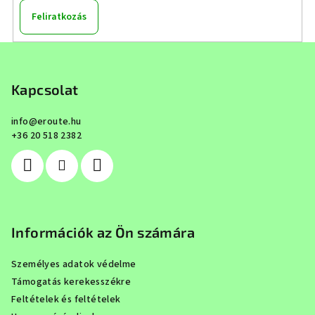
Feliratkozás
L
á
b
Kapcsolat
l
info
@
eroute.hu
é
+36 20 518 2382
c
Információk az Ön számára
Személyes adatok védelme
Támogatás kerekesszékre
Feltételek és feltételek