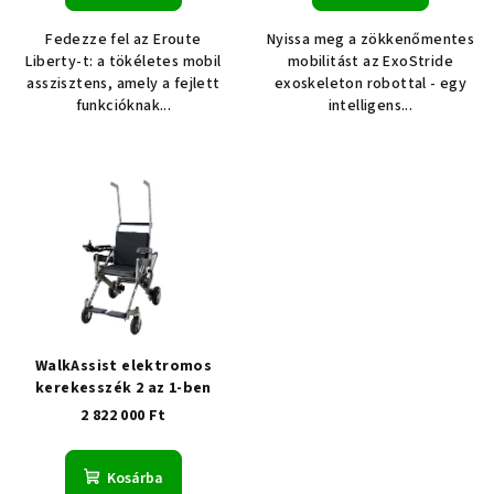
e
t
Fedezze fel az Eroute
Nyissa meg a zökkenőmentes
á
Liberty-t: a tökéletes mobil
mobilitást az ExoStride
j
asszisztens, amely a fejlett
exoskeleton robottal - egy
funkcióknak...
intelligens...
a
WalkAssist elektromos
kerekesszék 2 az 1-ben
2 822 000 Ft
Kosárba