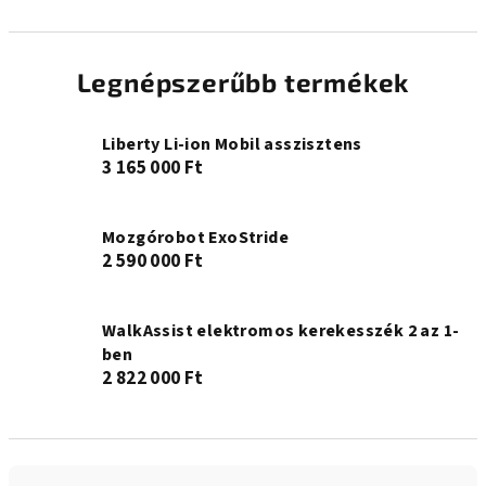
Legnépszerűbb termékek
Liberty Li-ion Mobil asszisztens
3 165 000 Ft
Mozgórobot ExoStride
2 590 000 Ft
WalkAssist elektromos kerekesszék 2 az 1-
ben
2 822 000 Ft