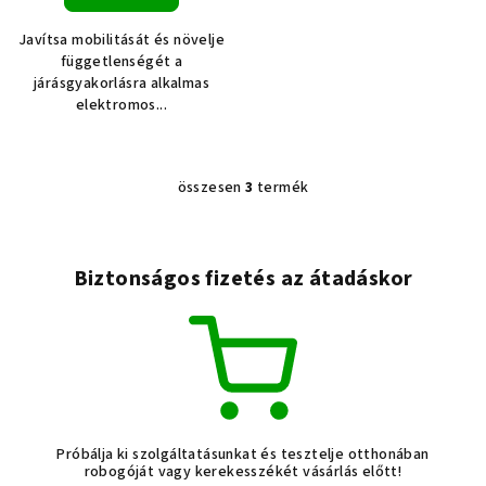
Javítsa mobilitását és növelje
függetlenségét a
járásgyakorlásra alkalmas
elektromos...
összesen
3
termék
L
i
s
t
Biztonságos fizetés az átadáskor
a
i
r
á
n
y
í
Próbálja ki szolgáltatásunkat és tesztelje otthonában
t
robogóját vagy kerekesszékét vásárlás előtt!