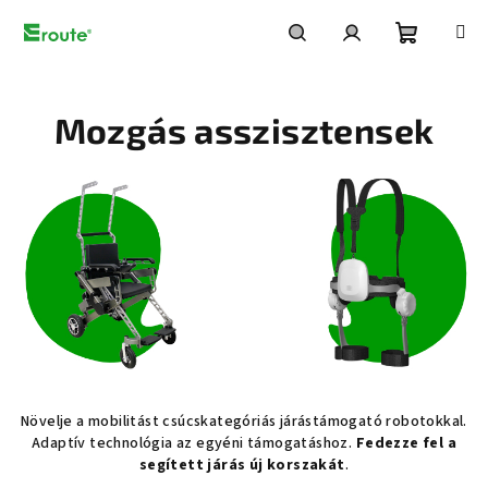
Ugrás
a
fő
Kosár
Keresés
Bejelentkezés
tartalomhoz
Mozgás asszisztensek
Növelje a mobilitást csúcskategóriás járástámogató robotokkal.
Adaptív technológia az egyéni támogatáshoz.
Fedezze fel a
segített járás új korszakát
.