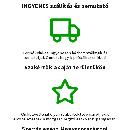
á
INGYENES szállítás és bemutató
s
e
l
e
m
e
i
Termékeinket ingyenesen házhoz szállítjuk és
bemutatjuk Önnek, hogy kipróbálhassa őket!
Szakértők a saját területükön
Ön közvetlenül olyan szakértőktől vásárol, akik
elkötelezettek a mozgást segítő eszközök iparágában.
Szerviz egész Magyarországon!