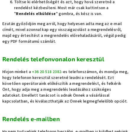
Töltse ki elérhetőségét és azt, hogy hová szeretné a
rendelést kézbesíteni. Most már csak kattintson a
"
Rendelés elküldése
" gombra, és kész is van.
Ezután győződjön meg arról, hogy helyesen adta meg az e-mail
címét, mivel azonnal kap egy visszaigazolást a megrendelésről,
majd egy értesítést a megrendelés előrehaladásáról, végül pedig
egy PDF formátumú számlát.
Rendelés telefonvonalon keresztül
Hívjon minket a
+36 20 518 2382
-es telefonszámon, és mondja meg,
hogy telefonon keresztül szeretné leadni a rendelését. Ezt
követően operátoraink előkészítik a megrendelést, és felkérik
Önt, hogy adja meg a megrendelés leadásához szükséges
adatokat. Emellett tanácsot is adnak Önnek a vásárlással
kapcsolatban, és kiválaszthatják az Önnek legmegfelelőbb opciót.
Rendelés e-mailben
Ha nem tud velünk telefonon beszélni, e-mailben is küldhet nekünk