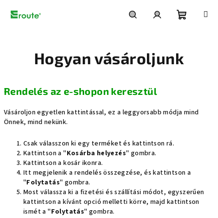
Ugrás
a
fő
Kosár
Keresés
Bejelentkezés
tartalomhoz
Hogyan vásároljunk
Rendelés az e-shopon keresztül
Vásároljon egyetlen kattintással, ez a leggyorsabb módja mind
Önnek, mind nekünk.
Csak válasszon ki egy terméket és kattintson rá.
Kattintson a "
Kosárba helyezés
" gombra.
Kattintson a kosár ikonra.
Itt megjelenik a rendelés összegzése, és kattintson a
"
Folytatás
" gombra.
Most válassza ki a fizetési és szállítási módot, egyszerűen
kattintson a kívánt opció melletti körre, majd kattintson
ismét a "
Folytatás
" gombra.