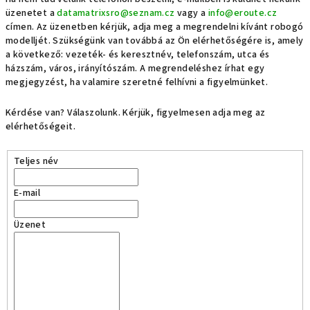
üzenetet a
datamatrixsro@seznam.cz
vagy a
info@eroute.cz
címen. Az üzenetben kérjük, adja meg a megrendelni kívánt robogó
modelljét. Szükségünk van továbbá az Ön elérhetőségére is, amely
a következő: vezeték- és keresztnév, telefonszám, utca és
házszám, város, irányítószám. A megrendeléshez írhat egy
megjegyzést, ha valamire szeretné felhívni a figyelmünket.
Kérdése van? Válaszolunk. Kérjük, figyelmesen adja meg az
elérhetőségeit.
Teljes név
E-mail
Üzenet