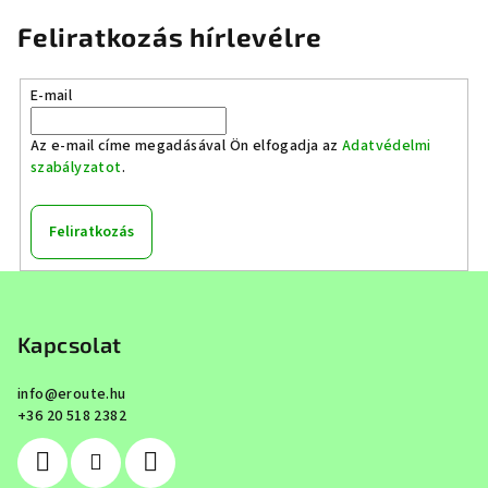
Feliratkozás hírlevélre
E-mail
Az e-mail címe megadásával Ön elfogadja az
Adatvédelmi
szabályzatot
.
Feliratkozás
L
á
b
Kapcsolat
l
info
@
eroute.hu
é
+36 20 518 2382
c