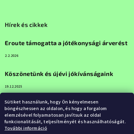
Hírek és cikkek
Eroute támogatta a jótékonysági árverést
2.2.2026
Köszönetünk és újévi jókívánságaink
19.12.2025
Sütiket használunk, hogy Ön kényelmesen
Boldog karácsonyt és boldog új évet az
böngészhessen az oldalon, és hogy a forgalom
Eroute-tól
elemzésével folyamatosan javítsuk az oldal
funkcionalitását, teljesítményét és használhatóságát.
20.12.2024
További információ