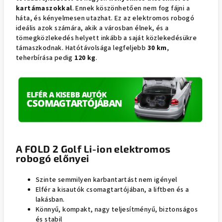
kartámaszokkal
. Ennek köszönhetően nem fog fájni a
háta, és kényelmesen utazhat. Ez az elektromos robogó
ideális azok számára, akik a városban élnek, és a
tömegközlekedés helyett inkább a saját közlekedésükre
támaszkodnak. Hatótávolsága legfeljebb
30 km
,
teherbírása pedig
120 kg
.
A FOLD 2 Golf Li-ion elektromos
robogó előnyei
Szinte semmilyen karbantartást nem igényel
Elfér a kisautók csomagtartójában, a liftben és a
lakásban.
Könnyű, kompakt, nagy teljesítményű, biztonságos
és stabil