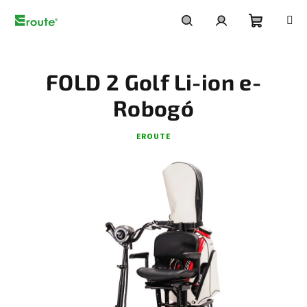
Ugrás
a
fő
Kosár
Keresés
Bejelentkezés
tartalomhoz
FOLD 2 Golf Li-ion e-
Robogó
EROUTE