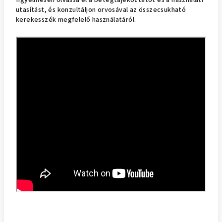
figyelmesen olvassa el a betegtájékoztatót és a használati
utasítást, és konzultáljon orvosával az összecsukható
kerekesszék megfelelő használatáról.