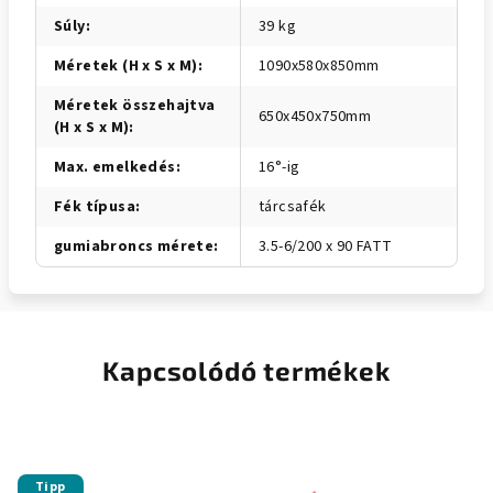
Súly
:
39 kg
Méretek (H x S x M)
:
1090x580x850mm
Méretek összehajtva
650x450x750mm
(H x S x M)
:
Max. emelkedés
:
16°-ig
Fék típusa
:
tárcsafék
gumiabroncs mérete
:
3.5-6/200 x 90 FATT
Kapcsolódó termékek
Tipp