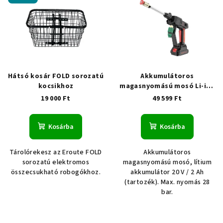
Hátsó kosár FOLD sorozatú
Akkumulátoros
kocsikhoz
magasnyomású mosó Li-ion
2Ah 28 bar
(akkumulátorral
19 000 Ft
49 599 Ft
és töltővel együtt)
Kosárba
Kosárba
Tárolórekesz az Eroute FOLD
Akkumulátoros
sorozatú elektromos
magasnyomású mosó, lítium
összecsukható robogókhoz.
akkumulátor 20 V / 2 Ah
(tartozék). Max. nyomás 28
bar.