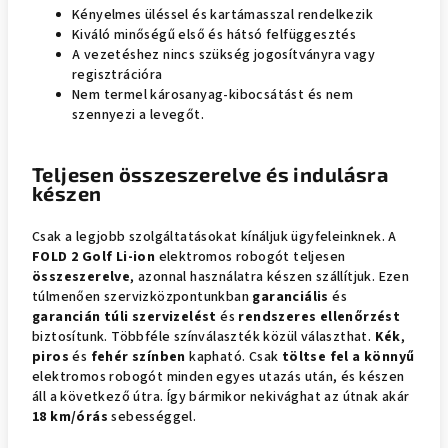
Kényelmes üléssel és kartámasszal rendelkezik
Kiváló minőségű első és hátsó felfüggesztés
A vezetéshez nincs szükség jogosítványra vagy
regisztrációra
Nem termel károsanyag-kibocsátást és nem
szennyezi a levegőt.
Teljesen összeszerelve és indulásra
készen
Csak a legjobb szolgáltatásokat kínáljuk ügyfeleinknek. A
FOLD 2 Golf Li-ion
elektromos robogót teljesen
összeszerelve
, azonnal használatra készen szállítjuk. Ezen
túlmenően szervizközpontunkban
garanciális
és
garancián túli szervizelést
és
rendszeres ellenőrzést
biztosítunk. Többféle színválaszték közül választhat.
Kék
,
piros
és
fehér színben
kapható. Csak
töltse fel a könnyű
elektromos robogót minden egyes utazás után, és készen
áll a következő útra. Így bármikor nekivághat az útnak akár
18 km/órás
sebességgel.