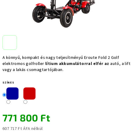
A könnyű, kompakt és nagy teljesítményű Eroute Fold 2 Golf
elektromos golfroller
lítium akkumulátorral elfér az
autó, a lift
vagy a lakás csomagtartójában.
SZÍNES
771 800 Ft
607 717 Ft ÁFA nélkül
Egységár: