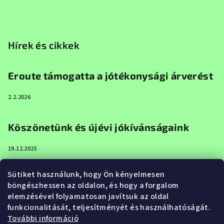
Hírek és cikkek
Eroute támogatta a jótékonysági árverést
2.2.2026
Köszönetünk és újévi jókívánságaink
19.12.2025
Sütiket használunk, hogy Ön kényelmesen
Boldog karácsonyt és boldog új évet az
böngészhessen az oldalon, és hogy a forgalom
Eroute-tól
elemzésével folyamatosan javítsuk az oldal
funkcionalitását, teljesítményét és használhatóságát.
20.12.2024
További információ