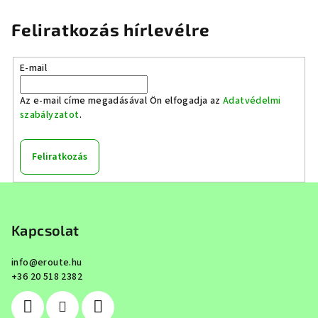
Feliratkozás hírlevélre
E-mail
Az e-mail címe megadásával Ön elfogadja az
Adatvédelmi
szabályzatot
.
Feliratkozás
L
á
b
Kapcsolat
l
info
@
eroute.hu
é
+36 20 518 2382
c