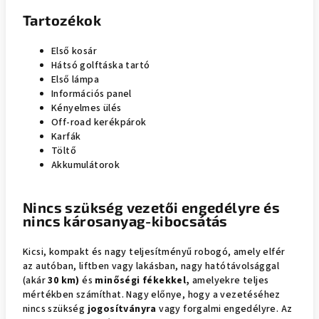
Tartozékok
Első kosár
Hátsó golftáska tartó
Első lámpa
Információs panel
Kényelmes ülés
Off-road kerékpárok
Karfák
Töltő
Akkumulátorok
Nincs szükség vezetői engedélyre és
nincs károsanyag-kibocsátás
Kicsi, kompakt és nagy teljesítményű robogó, amely elfér
az autóban, liftben vagy lakásban, nagy hatótávolsággal
(akár
30 km)
és
minőségi fékekkel,
amelyekre teljes
mértékben számíthat. Nagy előnye, hogy a vezetéséhez
nincs szükség
jogosítványra
vagy forgalmi engedélyre. Az