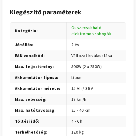
Kiegészítő paraméterek
Összecsukható
Kategória
:
elektromos robogók
Jótállás
:
2 év
EAN vonalkód
:
Változat kiválasztása
Max. teljesítmény
:
500W (2 x 250W)
Akkumulátor típusa
:
Lítium
Akkumulátor mérete
:
15 Ah / 36 V
Max. sebesség
:
18 km/h
Max. hatótávolság
:
25 - 40 km
Töltési idő
:
4 - 6 h
Terhelhetőség
:
120 kg