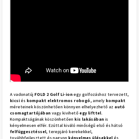
A vadonatúj
FOLD 2 Golf Li-ion
egy golfozáshoz tervezett,
kicsi
és
kompakt elektromos robogó,
amely
kompakt
méreteinek köszönhetően könnyen elhelyezhető az
autó
csomagtartójában
vagy kivihető
egy lifttel
.
Kompaktságának köszönhetően
kis lakásában
is
kényelmesen elfér. Ezúttal kiváló minőségű első és hátsó
felfüggesztéssel
, terepjáró kerekekkel,
továbbfejlesztett és nagyon
kényelmes ülésekkel
és