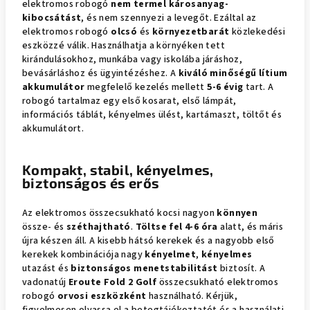
elektromos robogó
nem termel károsanyag-
kibocsátást
, és nem szennyezi a levegőt. Ezáltal az
elektromos robogó
olcsó
és
környezetbarát
közlekedési
eszközzé válik. Használhatja a környéken tett
kirándulásokhoz, munkába vagy iskolába járáshoz,
bevásárláshoz és ügyintézéshez. A
kiváló minőségű lítium
akkumulátor
megfelelő kezelés mellett
5-6 évig
tart. A
robogó tartalmaz egy első kosarat, első lámpát,
információs táblát, kényelmes ülést, kartámaszt, töltőt és
akkumulátort.
Kompakt, stabil, kényelmes,
biztonságos és erős
Az elektromos összecsukható kocsi nagyon
könnyen
össze- és
széthajtható
.
Töltse fel 4-6 óra
alatt, és máris
újra készen áll. A kisebb hátsó kerekek és a nagyobb első
kerekek kombinációja nagy
kényelmet
,
kényelmes
utazást és
biztonságos menetstabilitást
biztosít. A
vadonatúj
Eroute Fold 2 Golf
összecsukható elektromos
robogó
orvosi eszközként
használható. Kérjük,