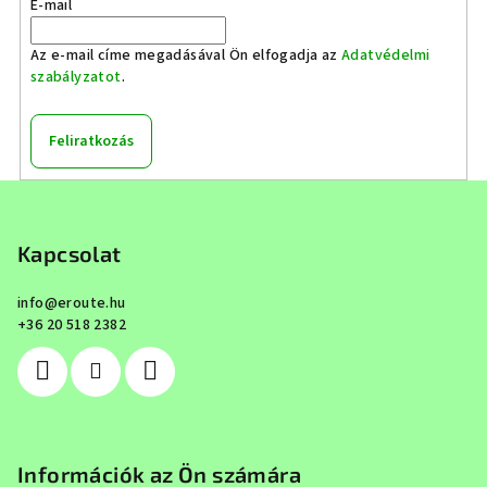
E-mail
Az e-mail címe megadásával Ön elfogadja az
Adatvédelmi
szabályzatot
.
Feliratkozás
L
á
b
Kapcsolat
l
info
@
eroute.hu
é
+36 20 518 2382
c
Információk az Ön számára