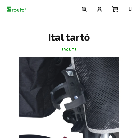
Ugrás
a
fő
Kosár
Keresés
Bejelentkezés
tartalomhoz
Ital tartó
EROUTE