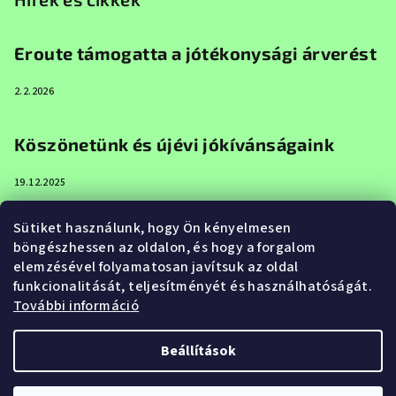
Eroute támogatta a jótékonysági árverést
2.2.2026
Köszönetünk és újévi jókívánságaink
19.12.2025
Sütiket használunk, hogy Ön kényelmesen
Boldog karácsonyt és boldog új évet az
böngészhessen az oldalon, és hogy a forgalom
Eroute-tól
elemzésével folyamatosan javítsuk az oldal
funkcionalitását, teljesítményét és használhatóságát.
20.12.2024
További információ
Beállítások
Copyright 2026
Eroute.hu
. Minden jog fenntartva.