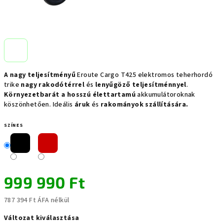
A nagy teljesítményű
Eroute Cargo T425 elektromos teherhordó
trike
nagy rakodótérrel
és
lenyűgöző teljesítménnyel
.
Környezetbarát a hosszú élettartamú
akkumulátoroknak
köszönhetően. Ideális
áruk
és
rakományok szállítására.
SZÍNES
999 990 Ft
787 394 Ft ÁFA nélkül
Egységár:
Változat kiválasztása