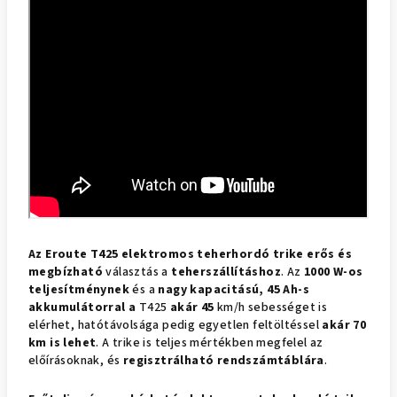
Az Eroute T425 elektromos teherhordó trike erős és
megbízható
választás a
teherszállításhoz
. Az
1000 W-os
teljesítménynek
és a
nagy kapacitású, 45 Ah-s
akkumulátorral a
T425
akár 45
km/h sebességet is
elérhet, hatótávolsága pedig egyetlen feltöltéssel
akár 70
km is lehet
. A trike is teljes mértékben megfelel az
előírásoknak, és
regisztrálható rendszámtáblára
.