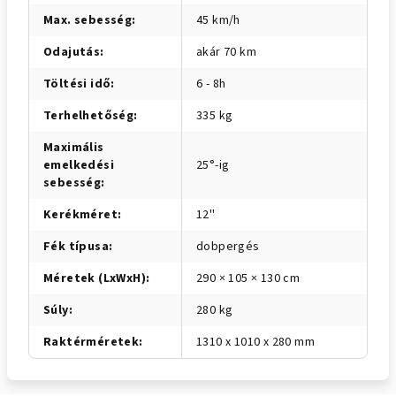
Max. sebesség
:
45 km/h
Odajutás
:
akár 70 km
Töltési idő
:
6 - 8h
Terhelhetőség
:
335 kg
Maximális
emelkedési
25°-ig
sebesség
:
Kerékméret
:
12''
Fék típusa
:
dobpergés
Méretek (LxWxH)
:
290 × 105 × 130 cm
Súly
:
280 kg
Raktérméretek
:
1310 x 1010 x 280 mm