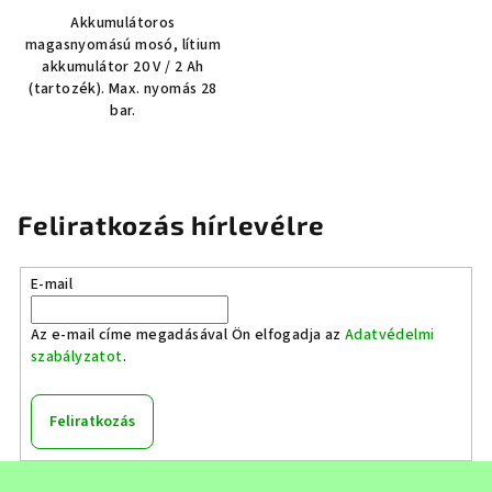
Akkumulátoros
magasnyomású mosó, lítium
akkumulátor 20 V / 2 Ah
(tartozék). Max. nyomás 28
bar.
Feliratkozás hírlevélre
E-mail
Az e-mail címe megadásával Ön elfogadja az
Adatvédelmi
szabályzatot
.
Feliratkozás
L