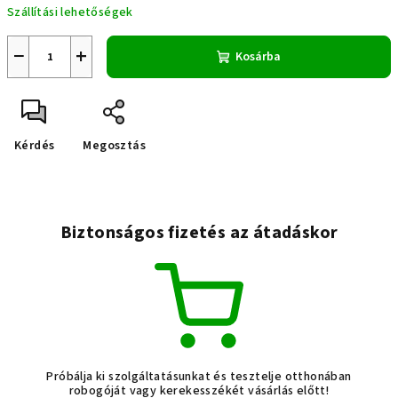
Szállítási lehetőségek
−
+
Kosárba
Kérdés
Megosztás
Biztonságos fizetés az átadáskor
Próbálja ki szolgáltatásunkat és tesztelje otthonában
robogóját vagy kerekesszékét vásárlás előtt!