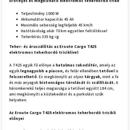
Erőteljes és megbízható elektromos teherhordó trike
Teljesítmény 1000 W
Akkumulátor kapacitás 45 Ah
Maximális sebesség legfeljebb 45 km/h
Hatótávolság akár 70 km egyetlen feltöltéssel
Teherbírás 335 kg-ig
Teher- és áruszállítás az Eroute Cargo T425
elektromos teherhordó triciklivel
A T425 egyik fő előnye a
hatalmas rakodótér,
amely az
egyik
legnagyobb a piacon,
és felár ellenében
tetővel
is
felszerelhető
. Ez megkönnyíti az olyan
tárgyak
, mint a fa
és más anyagok
biztonságos tárolását
és
szállítását.
A
háromkerekű teljes magassága a tetővel együtt 184 cm,
ami megkönnyíti a közlekedést és a parkolást szűk
helyeken.
Az Eroute Cargo T425 elektromos teherhordó tricikli
előnyei