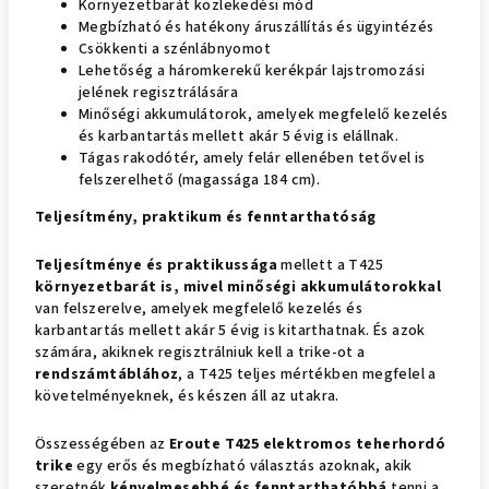
Környezetbarát közlekedési mód
Megbízható és hatékony áruszállítás és ügyintézés
Csökkenti a szénlábnyomot
Lehetőség a háromkerekű kerékpár lajstromozási
jelének regisztrálására
Minőségi akkumulátorok, amelyek megfelelő kezelés
és karbantartás mellett akár 5 évig is elállnak.
Tágas rakodótér, amely felár ellenében tetővel is
felszerelhető (magassága 184 cm).
Teljesítmény, praktikum és fenntarthatóság
Teljesítménye és praktikussága
mellett a T425
környezetbarát is, mivel minőségi akkumulátorokkal
van felszerelve, amelyek megfelelő kezelés és
karbantartás mellett akár 5 évig is kitarthatnak. És azok
számára, akiknek regisztrálniuk kell a trike-ot a
rendszámtáblához
, a T425 teljes mértékben megfelel a
követelményeknek, és készen áll az utakra.
Összességében az
Eroute T425 elektromos teherhordó
trike
egy erős és megbízható választás azoknak, akik
szeretnék
kényelmesebbé és fenntarthatóbbá
tenni a