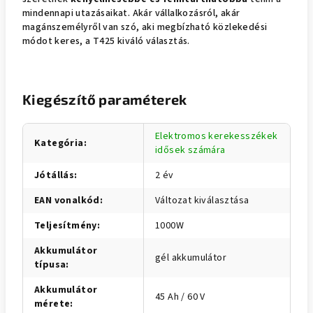
mindennapi utazásaikat. Akár vállalkozásról, akár
magánszemélyről van szó, aki megbízható közlekedési
módot keres, a T425 kiváló választás.
Kiegészítő paraméterek
Elektromos kerekesszékek
Kategória
:
idősek számára
Jótállás
:
2 év
EAN vonalkód
:
Változat kiválasztása
Teljesítmény
:
1000W
Akkumulátor
gél akkumulátor
típusa
:
Akkumulátor
45 Ah / 60 V
mérete
: