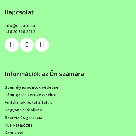
á
b
Kapcsolat
l
info
@
eroute.hu
é
+36 20 518 2382
c
Információk az Ön számára
Személyes adatok védelme
Támogatás kerekesszékre
Feltételek és feltételek
Hogyan vásároljunk
Szerviz és garancia
PDF katalógus
Kapcsolat