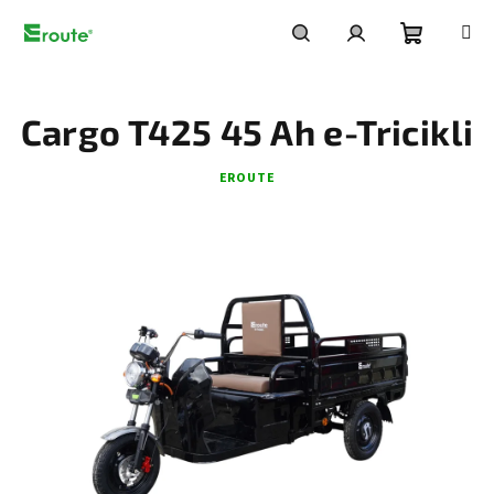
Ugrás
a
fő
Kosár
Keresés
Bejelentkezés
tartalomhoz
Cargo T425 45 Ah e-Tricikli
EROUTE