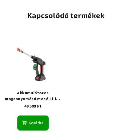
Kapcsolódó termékek
Akkumulátoros
magasnyomású mosó Li-ion
2Ah 28 bar
(akkumulátorral
49 599 Ft
és töltővel együtt)
Kosárba