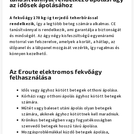
az idősek ápolásához
A fekvőágy 170 kg-ig terjedő teherbírással
rendelkezik
, így a legtöbb beteg számára alkalmas. CE
tanúsítvánnyal is rendelkezik, ami garantálja a biztonságát
és minőségét. Az ágy négy kisfeszültségű egyenáramú
motorral van felszerelve, amelyek a korlát, a hátlap, az
ülőpanel és a lábpanel mozgását vezérlik, így rugalmas és
könnyen kezelhető.
Az Eroute elektromos fekvőágy
felhasználása
Idős vagy ágyhoz kötött betegek otthoni ápolása.
Kórházi vagy otthoni ápolás ágyhoz kötött betegek
számára.
Műtét vagy baleset utáni ápolás olyan betegek
számára, akiknek ágyhoz kötöttnek kell maradniuk.
Krónikus betegségben vagy fogyatékosságban
szenvedő betegek hosszú távú ápolása.
Mozgásproblémákkal küzdő betegek ápolása,