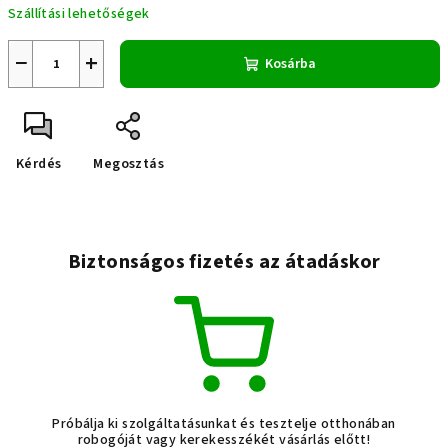
Szállítási lehetőségek
−
+
Kosárba
Kérdés
Megosztás
Biztonságos fizetés az átadáskor
Próbálja ki szolgáltatásunkat és tesztelje otthonában
robogóját vagy kerekesszékét vásárlás előtt!