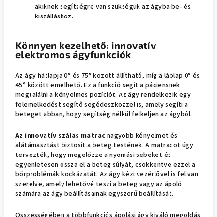
akiknek segítségre van szükségük az ágyba be- és
kiszálláshoz.
Könnyen kezelhető: innovatív
elektromos ágyfunkciók
Az ágy hátlapja 0° és 75° között állítható, míg a láblap 0° és
45° között emelhető. Ez a funkció segít a páciensnek
megtalálni a kényelmes pozíciót. Az ágy rendelkezik egy
felemelkedést segítő segédeszközzel is, amely segíti a
beteget abban, hogy segítség nélkül felkeljen az ágyból.
Az innovatív szálas matrac
nagyobb kényelmet és
alátámasztást biztosít a beteg testének. A matracot úgy
tervezték, hogy megelőzze a nyomási sebeket és
egyenletesen ossza el a beteg súlyát, csökkentve ezzel a
bőrproblémák kockázatát. Az ágy kézi vezérlővel is fel van
szerelve, amely lehetővé teszi a beteg vagy az ápoló
számára az ágy beállításainak egyszerű beállítását.
Összességében a többfunkciós ápolási ágy kiváló megoldás