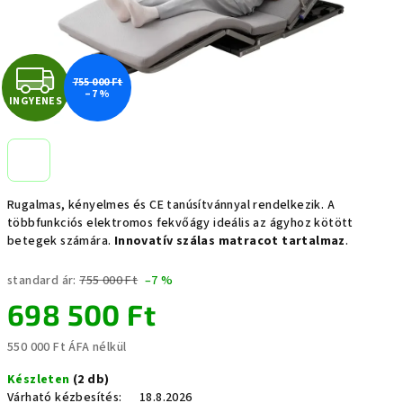
I
755 000 Ft
–7 %
INGYENES
N
G
Y
Rugalmas, kényelmes és CE tanúsítvánnyal rendelkezik. A
E
többfunkciós elektromos fekvőágy ideális az ágyhoz kötött
betegek számára.
Innovatív szálas matracot tartalmaz
.
N
standard ár:
755 000 Ft
–7 %
E
698 500 Ft
S
550 000 Ft ÁFA nélkül
Egységár:
Készleten
(2 db)
Várható kézbesítés:
18.8.2026