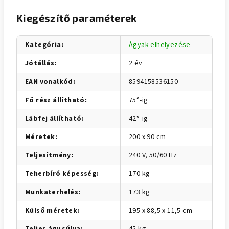
Kiegészítő paraméterek
Kategória
:
Ágyak elhelyezése
Jótállás
:
2 év
EAN vonalkód
:
8594158536150
Fő rész állítható
:
75°-ig
Lábfej állítható
:
42°-ig
Méretek
:
200 x 90 cm
Teljesítmény
:
240 V, 50/60 Hz
Teherbíró képesség
:
170 kg
Munkaterhelés
:
173 kg
Külső méretek
:
195 x 88,5 x 11,5 cm