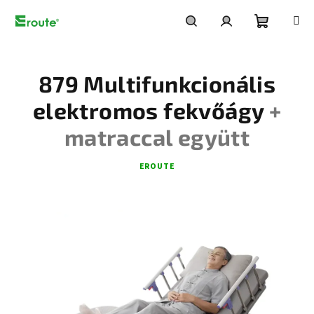
Ugrás
a
fő
Kosár
Keresés
Bejelentkezés
tartalomhoz
879 Multifunkcionális
elektromos fekvőágy
+
matraccal együtt
EROUTE