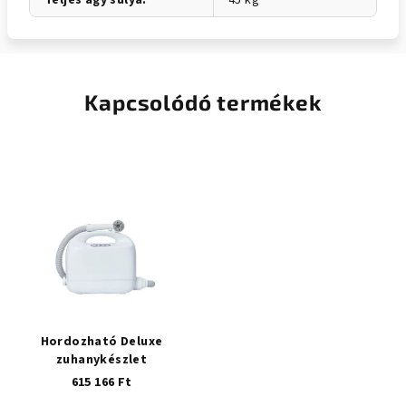
Teljes ágy súlya
:
45 kg
Kapcsolódó termékek
Hordozható Deluxe
zuhanykészlet
615 166 Ft