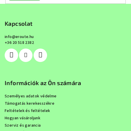
L
á
b
Kapcsolat
l
info
@
eroute.hu
é
+36 20 518 2382
c
Információk az Ön számára
Személyes adatok védelme
Támogatás kerekesszékre
Feltételek és feltételek
Hogyan vásároljunk
Szerviz és garancia