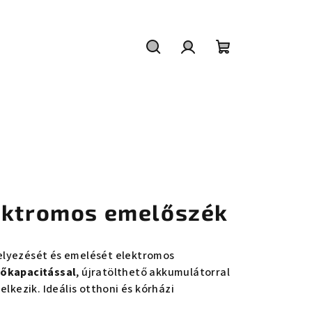
Keresés
Bejelentkezés
Kosár
ektromos emelőszék
elyezését és emelését elektromos
lőkapacitással
, újratölthető akkumulátorral
elkezik. Ideális otthoni és kórházi