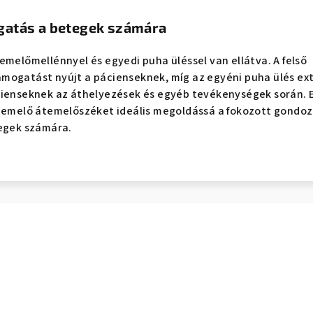
gatás a betegek számára
emelőmellénnyel és egyedi puha üléssel van ellátva. A felső
mogatást nyújt a pácienseknek, míg az egyéni puha ülés ex
cienseknek az áthelyezések és egyéb tevékenységek során. 
egemelő átemelőszéket ideális megoldássá a fokozott gondo
tegek számára.