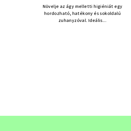
Növelje az ágy melletti higiéniát egy
hordozható, hatékony és sokoldalú
zuhanyzóval. Ideális...
L