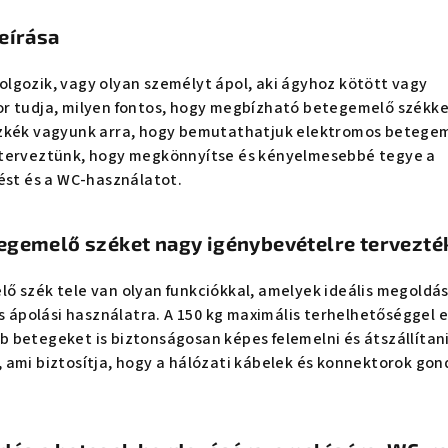
eírása
lgozik, vagy olyan személyt ápol, aki ágyhoz kötött vagy
r tudja, milyen fontos, hogy megbízható betegemelő székke
szkék vagyunk arra, hogy bemutathatjuk elektromos betege
 terveztünk, hogy megkönnyítse és kényelmesebbé tegye a
ést és a WC-használatot.
egemelő széket nagy igénybevételre tervezté
ő szék tele van olyan funkciókkal, amelyek ideális megoldá
és ápolási használatra. A 150 kg maximális terhelhetőséggel e
 betegeket is biztonságosan képes felemelni és átszállítani
ami biztosítja, hogy a hálózati kábelek és konnektorok gon