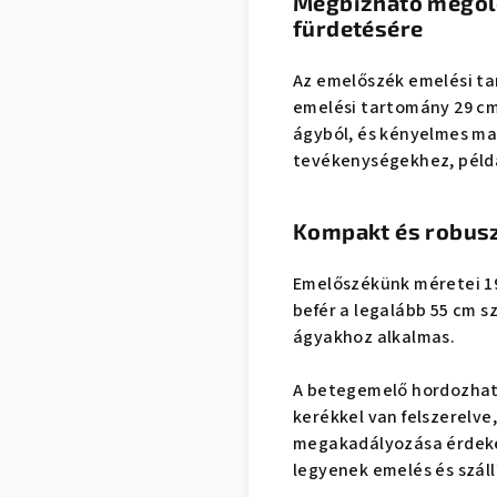
Megbízható megold
fürdetésére
Az emelőszék emelési tar
emelési tartomány 29 cm.
ágyból, és kényelmes ma
tevékenységekhez, péld
Kompakt és robusz
Emelőszékünk méretei 198
befér a legalább 55 cm s
ágyakhoz alkalmas.
A betegemelő hordozható
kerékkel van felszerelve
megakadályozása érdekéb
legyenek emelés és száll