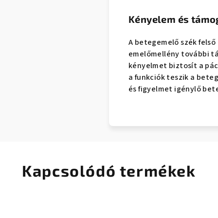
Kényelem és támo
A betegemelő szék felső 
emelőmellény további tá
kényelmet biztosít a pá
a funkciók teszik a bet
és figyelmet igénylő be
Kapcsolódó termékek