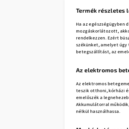
Termék részletes l
Ha az egészségügyben do
mozgáskorlátozott, akko
rendelkezzen. Ezért bü
székünket, amelyet úgy
betegszállítást, az emel
Az elektromos bet
Az elektromos betegemel
teszik otthoni, kórházi 
emelőszék a legnehezebb
Akkumulátorral működik, 
nélkül használhassa.