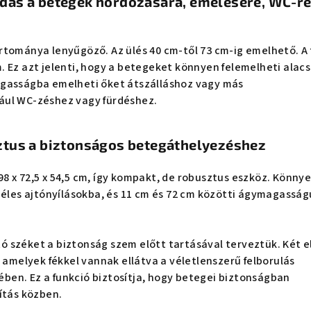
ás a betegek hordozására, emelésére, WC-re
tománya lenyűgöző. Az ülés 40 cm-től 73 cm-ig emelhető. A 
 Ez azt jelenti, hogy a betegeket könnyen felemelheti alac
gasságba emelheti őket átszálláshoz vagy más
ául WC-zéshez vagy fürdéshez.
tus a biztonságos betegáthelyezéshez
 x 72,5 x 54,5 cm, így kompakt, de robusztus eszköz. Könny
zéles ajtónyílásokba, és 11 cm és 72 cm közötti ágymagasság
 széket a biztonság szem előtt tartásával terveztük. Két e
, amelyek fékkel vannak ellátva a véletlenszerű felborulás
en. Ez a funkció biztosítja, hogy betegei biztonságban
ítás közben.