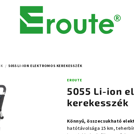
EK
/
5055 LI-ION ELEKTROMOS KEREKESSZÉK
EROUTE
5055 Li-ion 
kerekesszék
Könnyű, összecsukható elek
hatótávolsága 15 km, teherbí