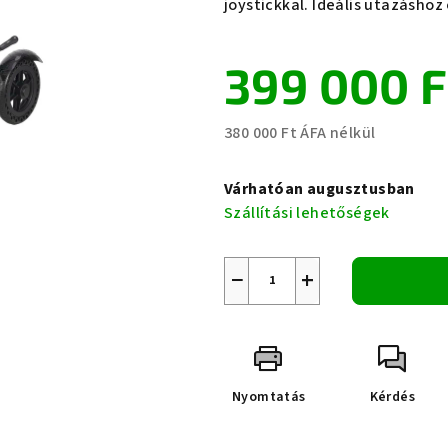
joystickkal. Ideális utazásho
399 000 F
380 000 Ft ÁFA nélkül
Egységár:
Várhatóan augusztusban
Szállítási lehetőségek
−
+
Nyomtatás
Kérdés