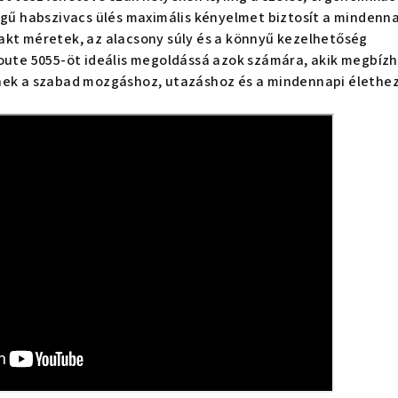
égű habszivacs ülés maximális kényelmet biztosít a mindenn
akt méretek, az alacsony súly és a könnyű kezelhetőség
route 5055-öt ideális megoldássá azok számára, akik megbíz
nek a szabad mozgáshoz, utazáshoz és a mindennapi élethez