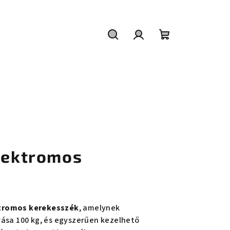
Keresés
Bejelentkezés
Kosár
elektromos
tromos kerekesszék
, amelynek
rása 100 kg, és egyszerűen kezelhető