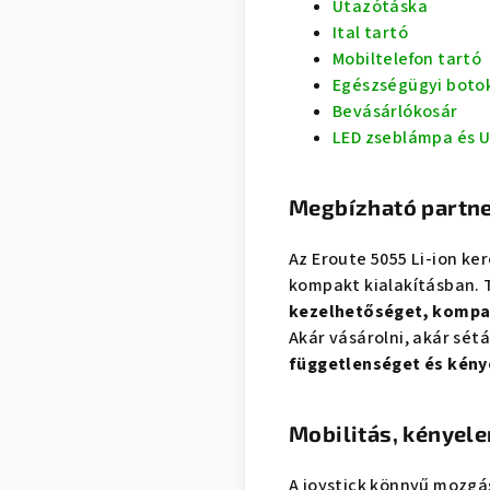
Utazótáska
Ital tartó
Mobiltelefon tartó
Egészségügyi botok
Bevásárlókosár
LED zseblámpa és U
Megbízható partn
Az Eroute 5055 Li-ion ke
kompakt kialakításban. 
kezelhetőséget, kompa
Akár vásárolni, akár sétá
függetlenséget és kén
Mobilitás, kényel
A joystick könnyű mozgás