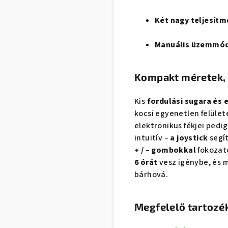
Két nagy teljesítm
Manuális üzemmód
Kompakt méretek, 
Kis
fordulási sugara és 
kocsi egyenetlen felület
elektronikus fékjei pedig
intuitív –
a joystick
segít
+ / – gombokkal
fokozato
6 órát
vesz igénybe, és 
bárhová.
Megfelelő tartozé