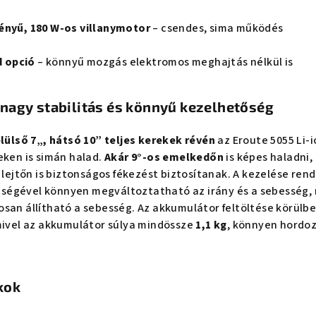
ényű, 180 W-os villanymotor
– csendes, sima működés
 opció
– könnyű mozgás elektromos meghajtás nélkül is
nagy stabilitás és könnyű kezelhetőség
elülső 7„, hátsó 10” teljes kerekek révén
az Eroute 5055 Li-i
eken is simán halad.
Akár 9°-os emelkedőn
is képes haladni,
 lejtőn is biztonságos fékezést biztosítanak. A kezelése rend
ségével könnyen megváltoztatható az irány és a sebesség, 
san állítható a sebesség. Az akkumulátor feltöltése körülbe
mivel az akkumulátor súlya mindössze
1,1 kg
, könnyen hordo
kok