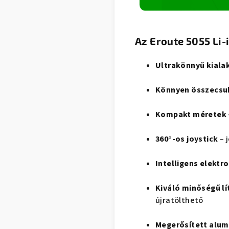
Az Eroute 5055 Li-
Ultrakönnyű kiala
Könnyen összecsu
Kompakt méretek
360°-os joystick
– j
Intelligens elektr
Kiváló minőségű lí
újratölthető
Megerősített alum