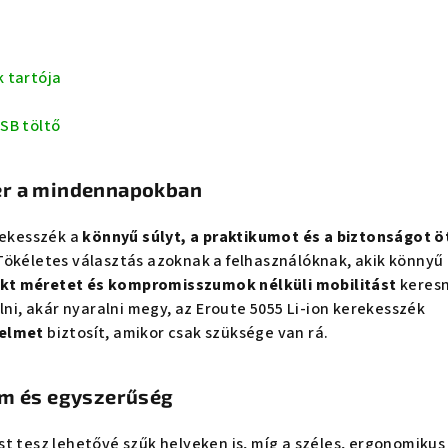
 tartója
SB töltő
er a mindennapokban
rekesszék a
könnyű súlyt, a praktikumot és a biztonságot ö
Tökéletes választás azoknak a felhasználóknak, akik könnyű
kt méretet és kompromisszumok nélküli mobilitást
keresn
lni, akár nyaralni megy, az Eroute 5055 Li-ion kerekesszék
yelmet
biztosít, amikor csak szüksége van rá.
em és egyszerűség
t tesz lehetővé szűk helyeken is, míg a széles, ergonomikus