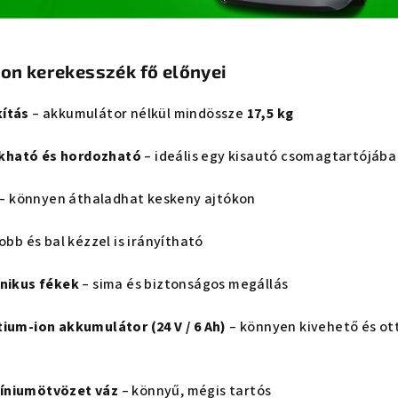
ion kerekesszék fő előnyei
kítás
– akkumulátor nélkül mindössze
17,5 kg
kható és hordozható
– ideális egy kisautó csomagtartójába
– könnyen áthaladhat keskeny ajtókon
obb és bal kézzel is irányítható
onikus fékek
– sima és biztonságos megállás
tium-ion akkumulátor (24 V / 6 Ah)
– könnyen kivehető és ot
íniumötvözet váz
– könnyű, mégis tartós