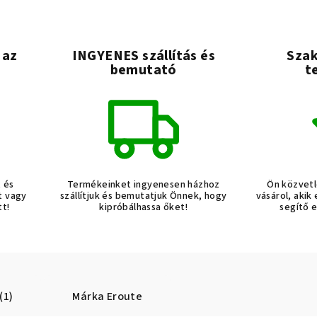
 az
INGYENES szállítás és
Szak
bemutató
t
t és
Termékeinket ingyenesen házhoz
Ön közvetl
t vagy
szállítjuk és bemutatjuk Önnek, hogy
vásárol, akik
tt!
kipróbálhassa őket!
segítő 
(1)
Márka
Eroute