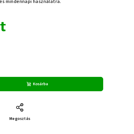
z és mindennapi használatra.
t
Kosárba
Megosztás