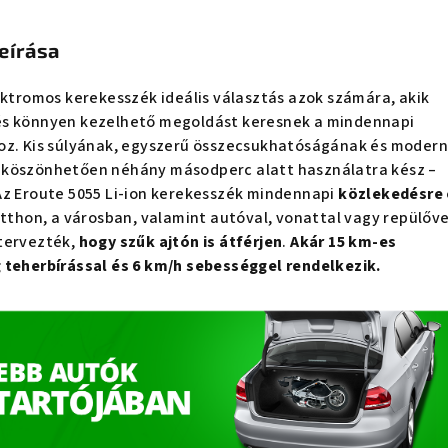
eírása
ktromos kerekesszék ideális választás azok számára, akik
és könnyen kezelhető megoldást keresnek a mindennapi
oz. Kis súlyának, egyszerű összecsukhatóságának és moder
 köszönhetően néhány másodperc alatt használatra kész –
Az Eroute 5055 Li-ion kerekesszék mindennapi
közlekedésre 
otthon, a városban, valamint autóval, vonattal vagy repülőve
tervezték,
hogy szűk ajtón is átférjen
.
Akár 15 km-es
 teherbírással és 6 km/h sebességgel rendelkezik.