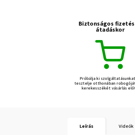
Biztonságos fizetés
átadáskor
Próbálja ki szolgáltatásunka
tesztelje otthonában robogójá
kerekesszékét vásárlás elő
Leírás
Videók 