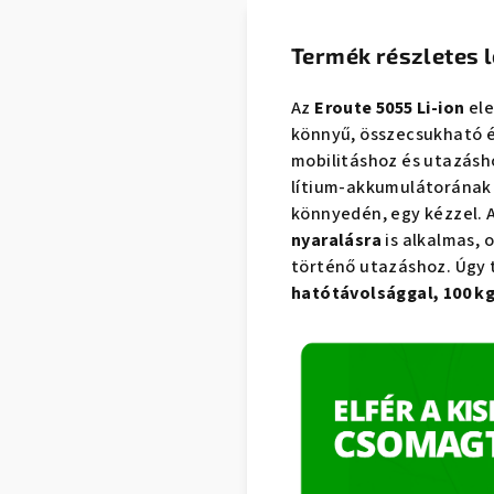
Termék részletes l
Az
Eroute 5055 Li-ion
ele
könnyű, összecsukható 
mobilitáshoz és utazásh
lítium-akkumulátorának
könnyedén, egy kézzel. 
nyaralásra
is alkalmas, 
történő utazáshoz. Úgy 
hatótávolsággal, 100 kg