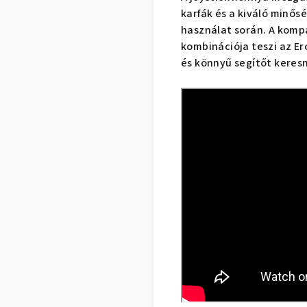
karfák és a kiváló minős
használat során. A komp
kombinációja teszi az E
és könnyű segítőt keres