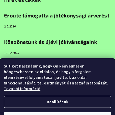
Eroute támogatta a jótékonysági árverést
2.2.2026
Köszönetünk és újévi jókívánságaink
19.12.2025
Sütiket használunk, hogy Ön kényelmesen
Boldog karácsonyt és boldog új évet az
böngészhessen az oldalon, és hogy a forgalom
Eroute-tól
elemzésével folyamatosan javítsuk az oldal
funkcionalitását, teljesítményét és használhatóságát.
20.12.2024
További információ
Beállítások
Copyright 2026
Eroute.hu
. Minden jog fenntartva.