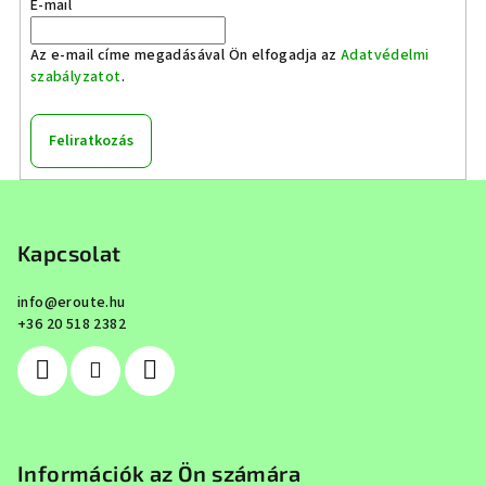
E-mail
Az e-mail címe megadásával Ön elfogadja az
Adatvédelmi
szabályzatot
.
Feliratkozás
L
á
b
Kapcsolat
l
info
@
eroute.hu
é
+36 20 518 2382
c
Információk az Ön számára