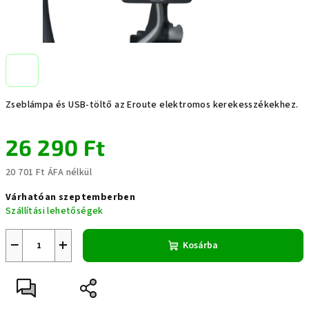
Zseblámpa és USB-töltő az Eroute elektromos kerekesszékekhez.
26 290 Ft
20 701 Ft ÁFA nélkül
Egységár:
Várhatóan szeptemberben
Szállítási lehetőségek
−
+
Kosárba