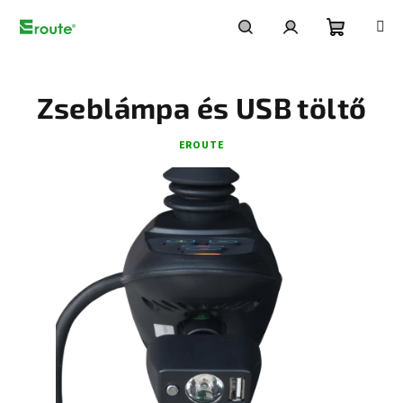
Ugrás
a
fő
Kosár
Keresés
Bejelentkezés
tartalomhoz
Zseblámpa és USB töltő
EROUTE