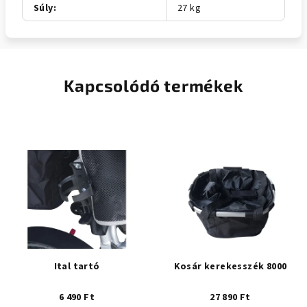
Súly
:
27 kg
Kapcsolódó termékek
Ital tartó
Kosár kerekesszék 8000
6 490 Ft
27 890 Ft