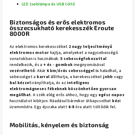
LED zseblámpa és USB töltő
Biztonságos és erős elektromos
összecsukható kerekesszék Eroute
8000R
Az elektromos kerekesszéket
2 nagy teljesítményű
elektromos motor
hajtja, amelyeket a nagysebességű
vonatokban is használnak.
5 sebességfokozattal
rendelkezik, és a
+ és - gombok
megnyomásával
vezérelhető
. Akár
6 km/órás sebességgel is
haladhat, a
sebességet a
karral
állíthatja, a kerekesszéket
jobb
vagy
bal kézzel
irányíthatja, és az
intelligens
elektromágneses fékeknek köszönhetően gyorsan
megállhat
. A szék elég erős ahhoz, hogy egy
egész napos
használatot kibírjon. Ráadásul bármikor átkapcsolhat
kézi
üzemmódra. Egy éjszaka alatt
6-8
óra alatt töltődik fel.
Mobilitás, kényelem és biztonság