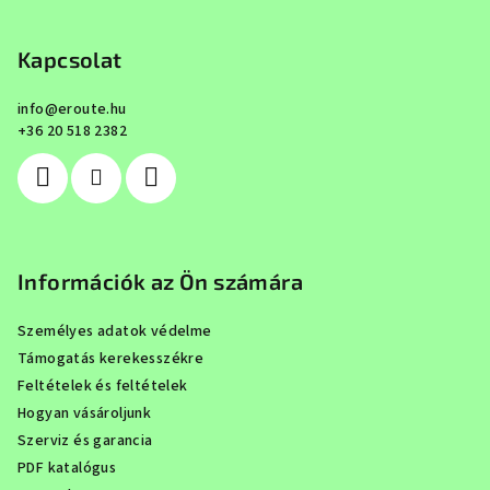
á
b
Kapcsolat
l
info
@
eroute.hu
é
+36 20 518 2382
c
Információk az Ön számára
Személyes adatok védelme
Támogatás kerekesszékre
Feltételek és feltételek
Hogyan vásároljunk
Szerviz és garancia
PDF katalógus