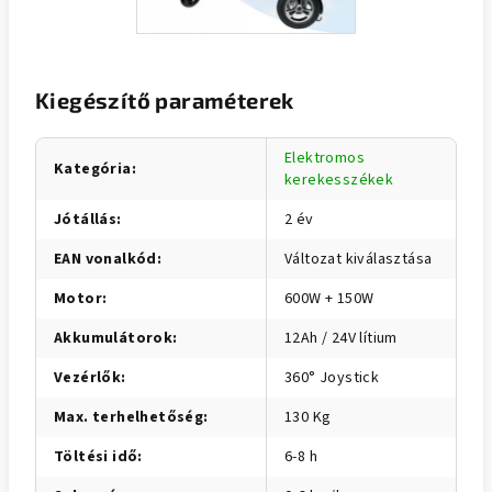
Kiegészítő paraméterek
Elektromos
Kategória
:
kerekesszékek
Jótállás
:
2 év
EAN vonalkód
:
Változat kiválasztása
Motor
:
600W + 150W
Akkumulátorok
:
12Ah / 24V lítium
Vezérlők
:
360° Joystick
Max. terhelhetőség
:
130 Kg
Töltési idő
:
6-8 h