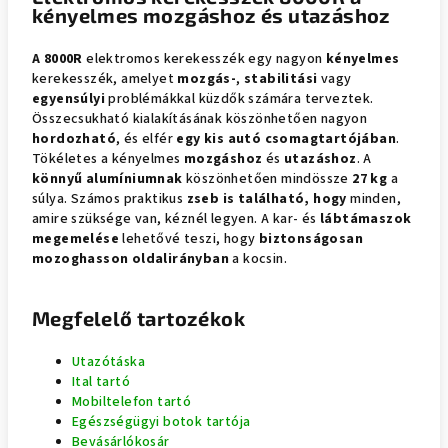
kényelmes mozgáshoz és utazáshoz
A 8000R
elektromos kerekesszék egy nagyon
kényelmes
kerekesszék, amelyet
mozgás-
,
stabilitási
vagy
egyensúlyi
problémákkal küzdők számára terveztek.
Összecsukható kialakításának köszönhetően nagyon
hordozható
, és elfér
egy kis autó csomagtartójában
.
Tökéletes a kényelmes
mozgáshoz
és
utazáshoz
. A
könnyű alumíniumnak
köszönhetően mindössze
27 kg
a
súlya. Számos praktikus
zseb is található, hogy
minden,
amire szüksége van, kéznél legyen. A kar- és
lábtámaszok
megemelése
lehetővé teszi, hogy
biztonságosan
mozoghasson oldalirányban
a kocsin.
Megfelelő tartozékok
Utazótáska
Ital tartó
Mobiltelefon tartó
Egészségügyi botok tartója
Bevásárlókosár