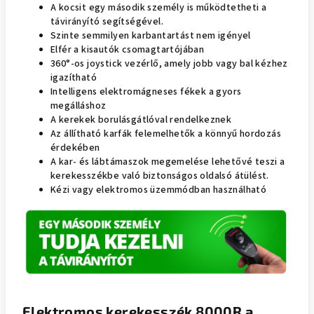
A kocsit egy második személy is működtetheti a
távirányító segítségével.
Szinte semmilyen karbantartást nem igényel
Elfér a kisautók csomagtartójában
360°-os joystick vezérlő, amely jobb vagy bal kézhez
igazítható
Intelligens elektromágneses fékek a gyors
megálláshoz
A kerekek borulásgátlóval rendelkeznek
Az állítható karfák felemelhetők a könnyű hordozás
érdekében
A kar- és lábtámaszok megemelése lehetővé teszi a
kerekesszékbe való biztonságos oldalsó átülést.
Kézi vagy elektromos üzemmódban használható
Elektromos kerekesszék 8000R a