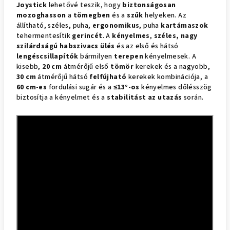
Joystick
lehetővé teszik, hogy
biztonságosan
mozoghasson
a
tömegben
és a
szűk
helyeken. Az
állítható, széles, puha,
ergonomikus
, puha
kartámaszok
tehermentesítik
gerincét
. A
kényelmes
,
széles, nagy
szilárdságú habszivacs ülés
és az első és hátsó
lengéscsillapítók
bármilyen
terepen
kényelmesek. A
kisebb,
20 cm
átmérőjű első
tömör
kerekek és a nagyobb,
30 cm
átmérőjű hátsó
felfújható
kerekek kombinációja, a
60 cm-es
fordulási sugár és a
≤13°-os
kényelmes dőlésszög
biztosítja a kényelmet és a
stabilitást az utazás
során.