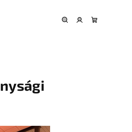
Keresés
Bejelentkezés
Kosár
onysági