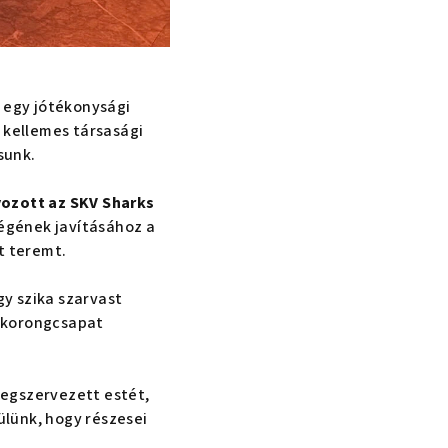
 egy jótékonysági
kellemes társasági
sunk.
ozott az SKV Sharks
égének javításához a
t teremt.
y szika szarvast
égkorongcsapat
megszervezett estét,
ülünk, hogy részesei