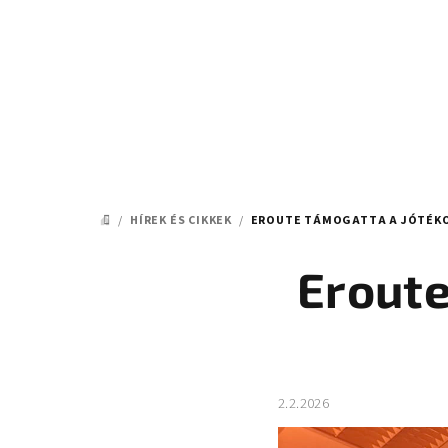
Ugrás
a
fő
tartalomhoz
/
HÍREK ÉS CIKKEK
/
EROUTE TÁMOGATTA A JÓTÉKO
KEZDŐLAP
Eroute
2.2.2026