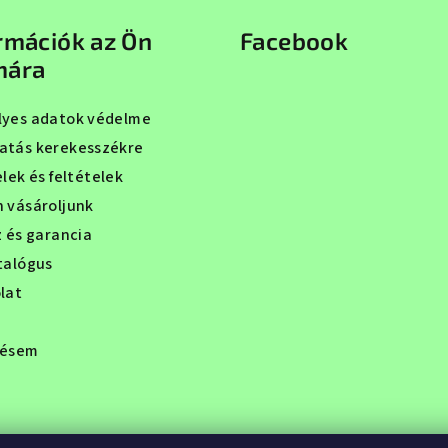
rmációk az Ön
Facebook
mára
yes adatok védelme
tás kerekesszékre
lek és feltételek
 vásároljunk
z és garancia
talógus
lat
lésem