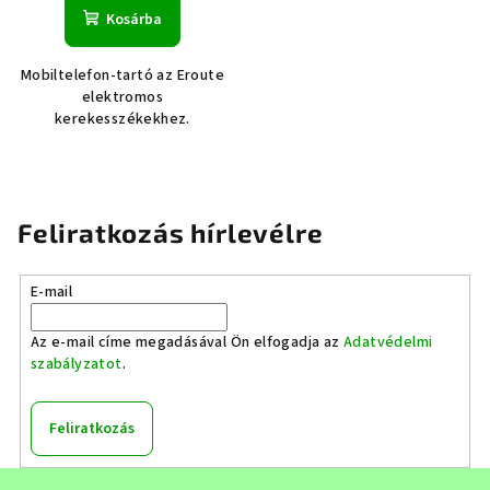
Kosárba
Mobiltelefon-tartó az Eroute
elektromos
kerekesszékekhez.
Feliratkozás hírlevélre
E-mail
Az e-mail címe megadásával Ön elfogadja az
Adatvédelmi
szabályzatot
.
Feliratkozás
L