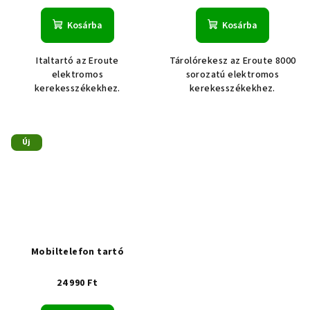
Kosárba
Kosárba
Italtartó az Eroute
Tárolórekesz az Eroute 8000
elektromos
sorozatú elektromos
kerekesszékekhez.
kerekesszékekhez.
Új
Mobiltelefon tartó
24 990 Ft