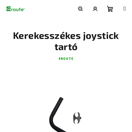
Ugrás
a
fő
Kosár
Keresés
Bejelentkezés
tartalomhoz
Kerekesszékes joystick
tartó
EROUTE