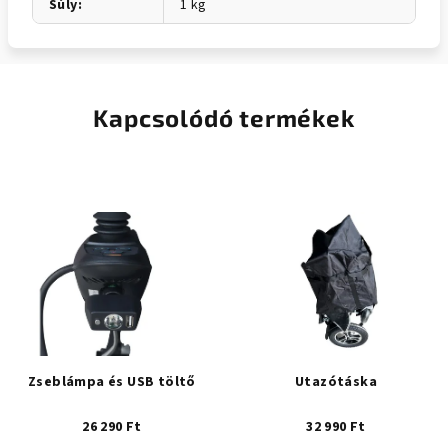
Súly
:
1 kg
Kapcsolódó termékek
Zseblámpa és USB töltő
Utazótáska
26 290 Ft
32 990 Ft