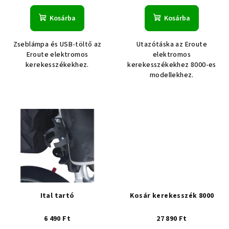
Kosárba
Kosárba
Zseblámpa és USB-töltő az
Utazótáska az Eroute
Eroute elektromos
elektromos
kerekesszékekhez.
kerekesszékekhez 8000-es
modellekhez.
Ital tartó
Kosár kerekesszék 8000
6 490 Ft
27 890 Ft