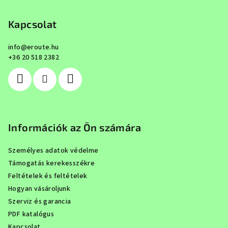
á
b
Kapcsolat
l
info
@
eroute.hu
é
+36 20 518 2382
c
Információk az Ön számára
Személyes adatok védelme
Támogatás kerekesszékre
Feltételek és feltételek
Hogyan vásároljunk
Szerviz és garancia
PDF katalógus
Kapcsolat