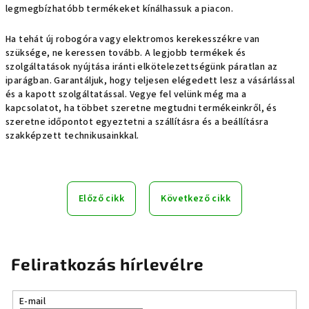
legmegbízhatóbb termékeket kínálhassuk a piacon.
Ha tehát új robogóra vagy elektromos kerekesszékre van
szüksége, ne keressen tovább. A legjobb termékek és
szolgáltatások nyújtása iránti elkötelezettségünk páratlan az
iparágban. Garantáljuk, hogy teljesen elégedett lesz a vásárlással
és a kapott szolgáltatással. Vegye fel velünk még ma a
kapcsolatot, ha többet szeretne megtudni termékeinkről, és
szeretne időpontot egyeztetni a szállításra és a beállításra
szakképzett technikusainkkal.
Előző cikk
Következő cikk
Feliratkozás hírlevélre
E-mail