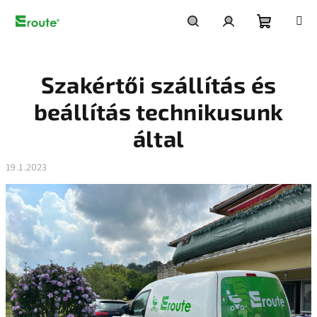
Ugrás
a
fő
Kosár
Keresés
Bejelentkezés
tartalomhoz
Szakértői szállítás és
beállítás technikusunk
által
19.1.2023