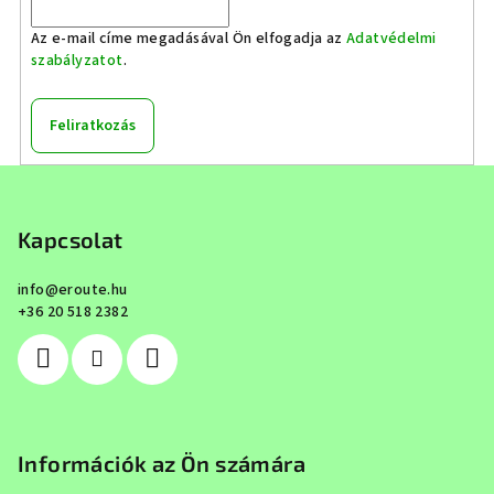
Az e-mail címe megadásával Ön elfogadja az
Adatvédelmi
szabályzatot
.
Feliratkozás
L
á
b
Kapcsolat
l
info
@
eroute.hu
é
+36 20 518 2382
c
Információk az Ön számára