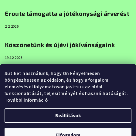
Eroute támogatta a jótékonysági árverést
2.2.2026
Köszönetünk és újévi jókívánságaink
19.12.2025
Sütiket használunk, hogy Ön kényelmesen
Boldog karácsonyt és boldog új évet az
böngészhessen az oldalon, és hogy a forgalom
Eroute-tól
elemzésével folyamatosan javítsuk az oldal
funkcionalitását, teljesítményét és használhatóságát.
20.12.2024
További információ
Beállítások
Copyright 2026
Eroute.hu
. Minden jog fenntartva.
Elfogadom