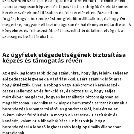
szakszerűen szállítjuk és állítjuk be a termékeket. Technikusaink
csapata magasan képzett és tapasztalt a robogók és elektromos
kerekesszékek beállításában és felszerelésében. Biztosítani
fogják, hogy a berendezést megfelelően állítsák be, és hogy Ön
megértse, hogyan kell biztonságosan és hatékonyan működtetni. A
kényelmes és felhasználóbarát használat érdekében elvégzik a
szükséges beállításokat is.
Az ügyfelek elégedettségének biztosítása
képzés és támogatás révén
Az egyik legfontosabb dolog számunkra, hogy ügyfeleink teljesen
elégedettek legyenek a vásárlásukkal. Ezért szánunk időt arra,
hogy átnézzük Önnel a robogó vagy elektromos kerekesszék
összes jellemzőjét és funkcióját, és biztosítjuk, hogy teljes
mértékben megértse, hogyan használhatja biztonságosan és
magabiztosan. Technikusaink alapos bemutatót tartanak Önnek a
berendezés karbantartásáról és gondozásáról, beleértve az
akkumulátor feltöltését, a mozgó alkatrészek tisztítását és
kenését, valamint a hibaelhárítást. Ez biztosítja, hogy
berendezései a lehető leghosszabb ideig optimális állapotban
maradjanak.