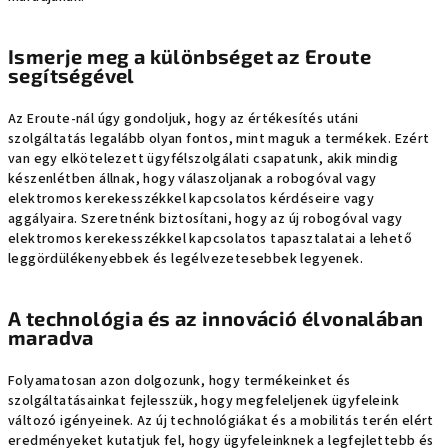
Ismerje meg a különbséget az Eroute
segítségével
Az Eroute-nál úgy gondoljuk, hogy az értékesítés utáni
szolgáltatás legalább olyan fontos, mint maguk a termékek. Ezért
van egy elkötelezett ügyfélszolgálati csapatunk, akik mindig
készenlétben állnak, hogy válaszoljanak a robogóval vagy
elektromos kerekesszékkel kapcsolatos kérdéseire vagy
aggályaira. Szeretnénk biztosítani, hogy az új robogóval vagy
elektromos kerekesszékkel kapcsolatos tapasztalatai a lehető
leggördülékenyebbek és legélvezetesebbek legyenek.
A technológia és az innováció élvonalában
maradva
Folyamatosan azon dolgozunk, hogy termékeinket és
szolgáltatásainkat fejlesszük, hogy megfeleljenek ügyfeleink
változó igényeinek. Az új technológiákat és a mobilitás terén elért
eredményeket kutatjuk fel, hogy ügyfeleinknek a legfejlettebb és