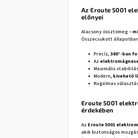
Az Eroute 5001 el
előnyei
Alacsony össztömeg –
mi
Összecsukott állapotba
Precíz,
360°-ban fo
Az
elektromágnese
Maximális stabilitá
Modern,
kivehető 
Rugalmas választá
Eroute 5001 elekt
érdekében
Az
Eroute 5001 elektro
akik biztonságos mozgást