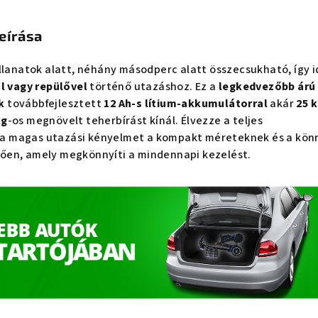
eírása
llanatok alatt, néhány másodperc alatt összecsukható, így i
l vagy repülővel
történő utazáshoz. Ez a
legkedvezőbb árú
k
továbbfejlesztett
12 Ah-s lítium-akkumulátorral
akár
25 
kg
-os megnövelt teherbírást kínál. Élvezze a teljes
 a magas utazási kényelmet a kompakt méreteknek és a kön
ően, amely megkönnyíti a mindennapi kezelést.