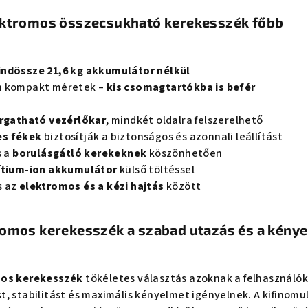
ektromos összecsukható kerekesszék főbb
ndössze 21,6 kg akkumulátor nélkül
n kompakt méretek –
kis csomagtartókba is befér
rgatható vezérlőkar
, mindkét oldalra felszerelhető
s fékek
biztosítják a biztonságos és azonnali leállítást
s a
borulásgátló kerekeknek
köszönhetően
lítium-ion akkumulátor
külső töltéssel
s az
elektromos és a kézi hajtás
között
romos kerekesszék a szabad utazás és a kény
mos kerekesszék
tökéletes választás azoknak a felhasználó
, stabilitást és maximális kényelmet igényelnek. A kifinomu