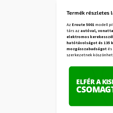
Termék részletes l
Az
Eroute 5001
modell pi
társ az
autóval, vonatta
elektromos kerekesszé
hatótávolságot és 135 
mozgásszabadságot
és
szerkezetnek köszönhet