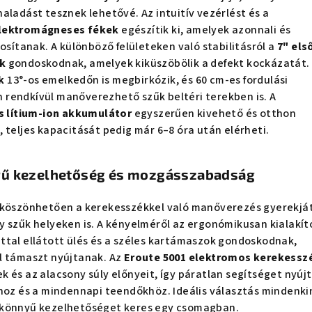
aladást tesznek lehetővé. Az intuitív vezérlést és a
lektromágneses fékek
egészítik ki, amelyek azonnali és
tosítanak. A különböző felületeken való stabilitásról a
7" els
k
gondoskodnak, amelyek kiküszöbölik a defekt kockázatát.
k
13°-os emelkedőn is megbirkózik, és 60 cm-es fordulási
rendkívül manőverezhető szűk beltéri terekben is. A
s lítium-ion akkumulátor
egyszerűen kivehető és otthon
 teljes kapacitását pedig már 6–8 óra után elérheti.
rű kezelhetőség és mozgásszabadság
 köszönhetően a kerekesszékkel való manőverezés gyerekjá
 szűk helyeken is. A kényelméről az ergonómikusan kialakít
ttal ellátott ülés és a széles kartámaszok gondoskodnak,
l támaszt nyújtanak. Az
Eroute 5001 elektromos kerekessz
 és az alacsony súly előnyeit, így páratlan segítséget nyújt
shoz és a mindennapi teendőkhöz. Ideális választás mindenki
 könnyű kezelhetőséget keres egy csomagban.