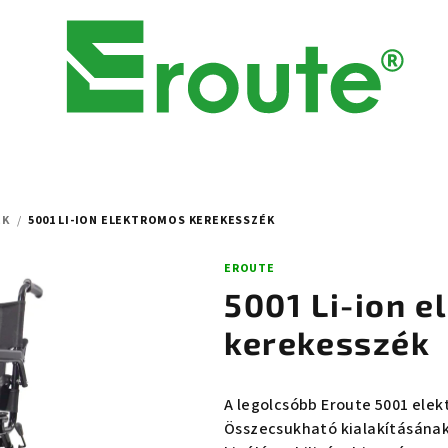
EK
/
5001 LI-ION ELEKTROMOS KEREKESSZÉK
EROUTE
5001 Li-ion 
kerekesszék
A legolcsóbb Eroute 5001 elek
Összecsukható kialakításána