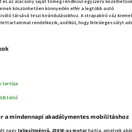
 és az alacsony saját tömeg rendkívül egyszerű kezelhetős
einek köszönhetően könnyedén elfér a legtöbb autó
iváló társává teszi kirándulásokhoz. A strapabíró váz kieme
élettartammal rendelkezik, anélkül, hogy felesleges súlyt ad
kok
 tartója
SB töltő
r a mindennapi akadálymentes mobilitáshoz
két nagy
teljesítményű, 250 W-os motor
hajtja, amelyek akár