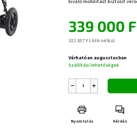
kiváló mobilitást biztosít ver
339 000 F
322 857 Ft ÁFA nélkül
Egységár:
Várhatóan augusztusban
Szállítási lehetőségek
−
+
Nyomtatás
Kérdés