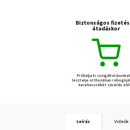
Biztonságos fizetés
átadáskor
Próbálja ki szolgáltatásunka
tesztelje otthonában robogójá
kerekesszékét vásárlás elő
Leírás
Videók 