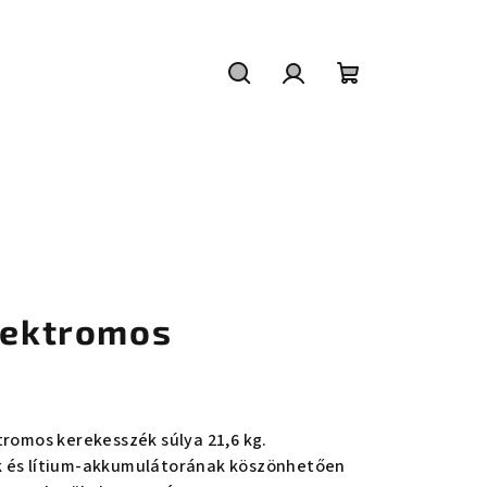
Keresés
Bejelentkezés
Kosár
elektromos
tromos kerekesszék súlya 21,6 kg.
k és lítium-akkumulátorának köszönhetően