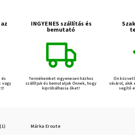
 az
INGYENES szállítás és
Szak
bemutató
t
t és
Termékeinket ingyenesen házhoz
Ön közvetl
t vagy
szállítjuk és bemutatjuk Önnek, hogy
vásárol, akik
tt!
kipróbálhassa őket!
segítő 
(1)
Márka
Eroute