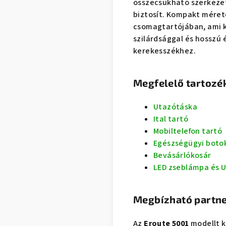
összecsukható szerkezet
biztosít. Kompakt méret
csomagtartójában, ami k
szilárdsággal és hosszú 
kerekesszékhez.
Megfelelő tartozé
Utazótáska
Ital tartó
Mobiltelefon tartó
Egészségügyi botok
Bevásárlókosár
LED zseblámpa és U
Megbízható partne
Az
Eroute 5001
modellt 