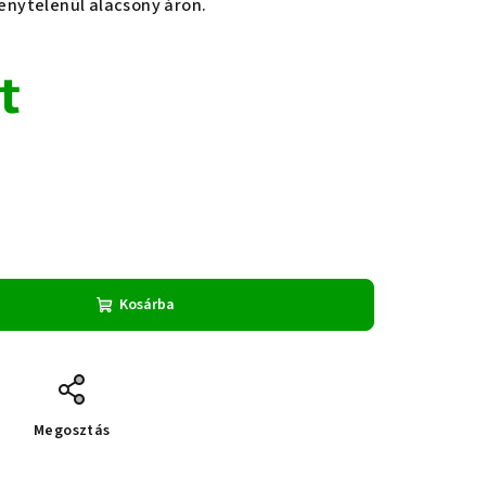
senytelenül alacsony áron.
t
Kosárba
Megosztás