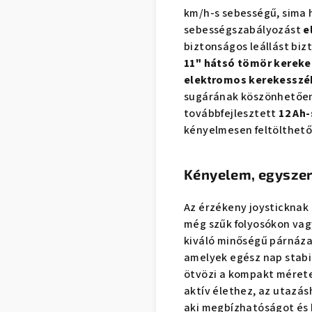
km/h-s sebességű, sima h
sebességszabályozást
e
biztonságos leállást biz
11" hátsó tömör kereke
elektromos kerekesszé
sugárának köszönhetően 
továbbfejlesztett
12 Ah-
kényelmesen feltölthető,
Kényelem, egysze
Az érzékeny joysticknak
még szűk folyosókon vagy
kiváló minőségű párnáza
amelyek egész nap stabi
ötvözi a kompakt méretek
aktív élethez, az utazá
aki megbízhatóságot és